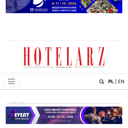
PL
|
EN