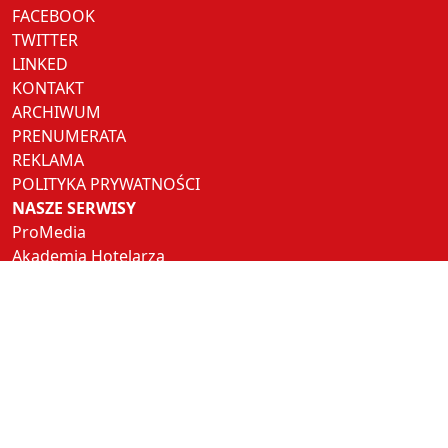
FACEBOOK
TWITTER
LINKED
KONTAKT
ARCHIWUM
PRENUMERATA
REKLAMA
POLITYKA PRYWATNOŚCI
NASZE SERWISY
ProMedia
Akademia Hotelarza
Pracuj w Horeca
Hotel Trends
Hotel Investment Trends
NASZE PORTALE
Restauracja
Rynek Turystyczny
Polski Jubiler
Nowoczesna Stacja Paliw