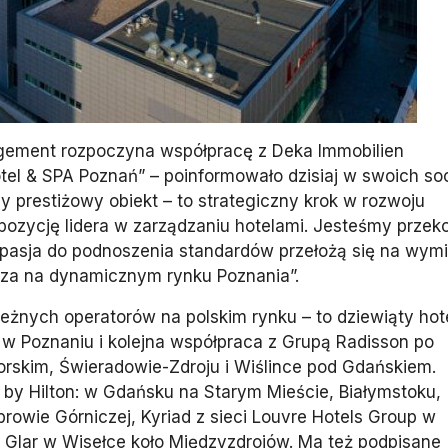
gement rozpoczyna współpracę z Deka Immobilien
tel & SPA Poznań” – poinformowało dzisiaj w swoich soc
ny prestiżowy obiekt – to strategiczny krok w rozwoju
pozycję lidera w zarządzaniu hotelami. Jesteśmy przek
 pasja do podnoszenia standardów przełożą się na wym
cza na dynamicznym rynku Poznania”.
eżnych operatorów na polskim rynku – to dziewiąty hot
y w Poznaniu i kolejna współpraca z Grupą Radisson po
skim, Świeradowie-Zdroju i Wiślince pod Gdańskiem.
y Hilton: w Gdańsku na Starym Mieście, Białymstoku,
browie Górniczej, Kyriad z sieci Louvre Hotels Group w
m Glar w Wisełce koło Międzyzdrojów. Ma też podpisane