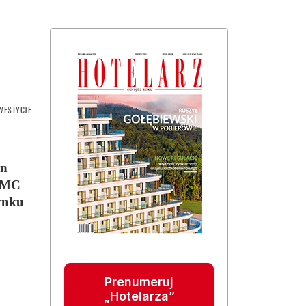
WESTYCJE
on
RIMC
dynku
Prenumeruj
„Hotelarza”