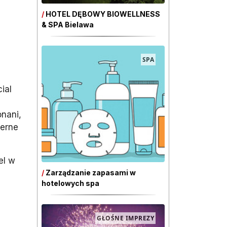
/
HOTEL DĘBOWY BIOWELLNESS
& SPA Bielawa
SPA
ial
onani,
ierne
el w
/
Zarządzanie zapasami w
hotelowych spa
GŁOŚNE IMPREZY