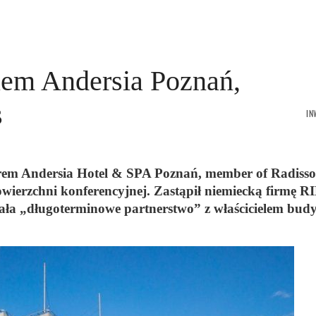
em Andersia Poznań,
ls
IN
em Andersia Hotel & SPA Poznań, member of Radiss
 powierzchni konferencyjnej. Zastąpił niemiecką firmę 
isała „długoterminowe partnerstwo” z właścicielem bu