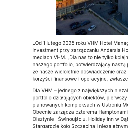
Od 1 lutego 2025 roku VHM Hotel Mana
„
Investment przy zarządzaniu Andersia Ho
mediach VHM. „Dla nas to nie tylko kolej
naszego portfolio, potwierdzający naszą 
że nasze wieloletnie doświadczenie oraz
korzyści finansowe i operacyjne, zwłasz
Dla VHM – jednego z największych niezal
portfolio działających obiektów, pierwsz
planowanych kompleksach w Ustroniu Mor
Obecnie zarządza czterema Hamptonami b
Olsztynie i Świnoujściu, Holiday Inn w Dą
Stargardzie koło Szczecina i niezależny