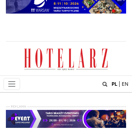
PL
|
EN