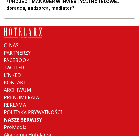
/
PROJECT MANAGER W INWESTYCJI HOTELOWEJ –
doradca, nadzorca, mediator?
O NAS
PARTNERZY
FACEBOOK
TWITTER
LINKED
KONTAKT
ARCHIWUM
PRENUMERATA
REKLAMA
POLITYKA PRYWATNOŚCI
NASZE SERWISY
ProMedia
Akademia Hotelarza