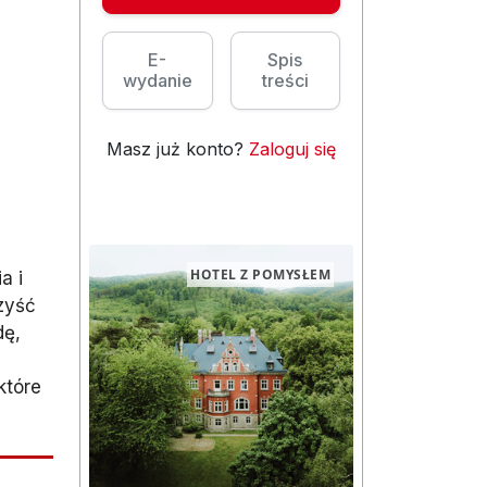
E-
Spis
wydanie
treści
Masz już konto?
Zaloguj się
HOTEL Z POMYSŁEM
a i
zyść
dę,
które