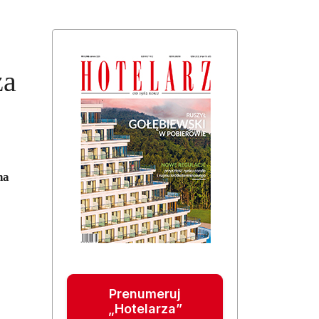
za
na
Prenumeruj
„Hotelarza”