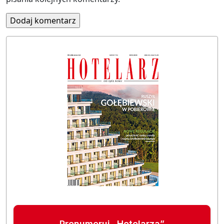
Prenumeruj „Hotelarza”