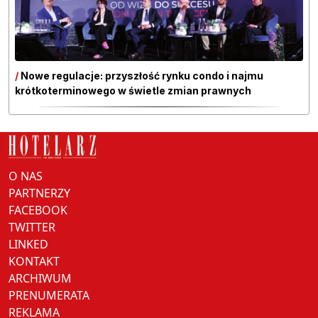
/
Nowe regulacje: przyszłość rynku condo i najmu
krótkoterminowego w świetle zmian prawnych
O NAS
PARTNERZY
FACEBOOK
TWITTER
LINKED
KONTAKT
ARCHIWUM
PRENUMERATA
REKLAMA