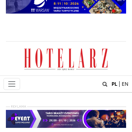
PL
|
EN