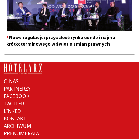
/
Nowe regulacje: przyszłość rynku condo i najmu
krótkoterminowego w świetle zmian prawnych
O NAS
PARTNERZY
FACEBOOK
TWITTER
LINKED
KONTAKT
ARCHIWUM
PRENUMERATA