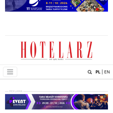
PL
|
EN