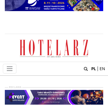
PL
|
EN