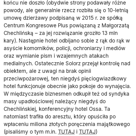
końcu nie doszło (obydwie strony podawały różne
powody, ale generalnie rzecz rozbiła się o 10-letnią
umowę dzierżawy podpisaną w 2015 r. ze spółką
Centrum Kongresowe Plus powiązaną z Małgorzatą
Chechlińską – za jej rozwiązanie groziło 13 mln
kary). Następnie hotel odbijano sobie z rąk do rąk w
asyście komorników, policji, ochroniarzy i mediów
oraz wymianie pism i wzajemnych atakach
medialnych. Ostatecznie Solorz przejął kontrolę nad
obiektem, ale z uwagi na brak opinii
przeciwpożarowej, ten niegdyś pięciogwiazdkowy
hotel funkcjonuje obecnie jako pokoje do wynajęcia.
W międzyczasie biznesmen odkupił też od syndyka
masy upadłościowej należący niegdyś do
Chechlińskiej, konferencyjny hotel Ossa. Ta
natomiast trafiła do aresztu, który opuściła po
wpłaceniu miliona złotych poręczenia majątkowego
(pisaliśmy o tym m.in.
TUTAJ
i
TUTAJ
)