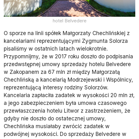
hotel Belvedere
O sporze na linii spółek Małgorzaty Chechlińskiej z
kancelariami reprezentującymi Zygmunta Solorza
pisaliśmy w ostatnich latach wielokrotnie.
Przypomnijmy, że w 2017 roku doszło do podpisania
przedwstępnej umowy sprzedaży hotelu Belvedere
w Zakopanem za 67 mln zł między Małgorzatą
Chechlińską a kancelarią Modrzejewski i Wspólnicy,
reprezentującą interesy rodziny Solorzów.
Kancelaria zapłaciła zadatek w wysokości 20 mln zł,
a jego zabezpieczeniem była umowa czasowego
przewłaszczenia hotelu Litwor z zastrzeżeniem, że
gdyby nie doszło do ostatecznej umowy,
Chechlińska musiałaby zwrócić zadatek w
podwójnej wysokości. Do sprzedaży Belvedere w