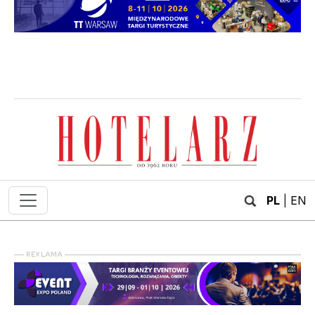
PL
|
EN