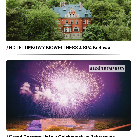
/
HOTEL DĘBOWY BIOWELLNESS & SPA Bielawa
GŁOŚNE IMPREZY
/
Grand Opening Hotelu Gołębiewski w Pobierowie