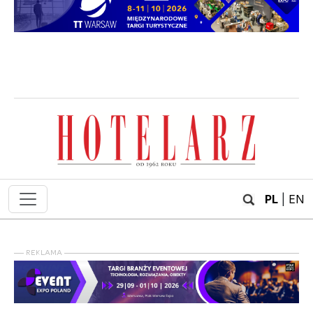
PL
|
EN