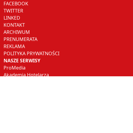
FACEBOOK
TWITTER
LINKED
KONTAKT
ARCHIWUM
PRENUMERATA
REKLAMA
POLITYKA PRYWATNOŚCI
NASZE SERWISY
ProMedia
Akademia Hotelarza
Pracuj w Horeca
Hotel Trends
Hotel Investment Trends
NASZE PORTALE
Restauracja
Rynek Turystyczny
Polski Jubiler
Nowoczesna Stacja Paliw