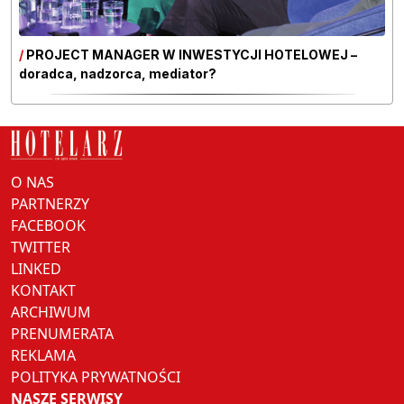
/
PROJECT MANAGER W INWESTYCJI HOTELOWEJ –
doradca, nadzorca, mediator?
O NAS
PARTNERZY
FACEBOOK
TWITTER
LINKED
KONTAKT
ARCHIWUM
PRENUMERATA
REKLAMA
POLITYKA PRYWATNOŚCI
NASZE SERWISY