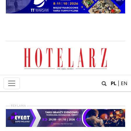
PL
|
EN