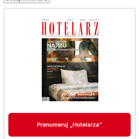
Prenumeruj „Hotelarza”