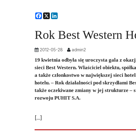
Facebook
X
LinkedIn
Rok Best Western Ho
2012-05-28
admin2
19 kwietnia odbyła się uroczysta gala z okaz
sieci Best Western. Właściciel obiektu, spół
a także członkostwo w największej sieci hot
hotelu. – Rok działalności pod skrzydłami Bes
także oczekiwane zmiany w jej strukturze – s
rozwoju PUHIT S.A.
[...]