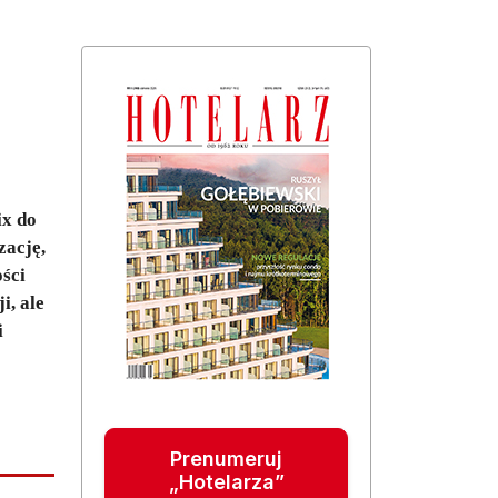
ix do
zację,
ści
i, ale
i
Prenumeruj
„Hotelarza”