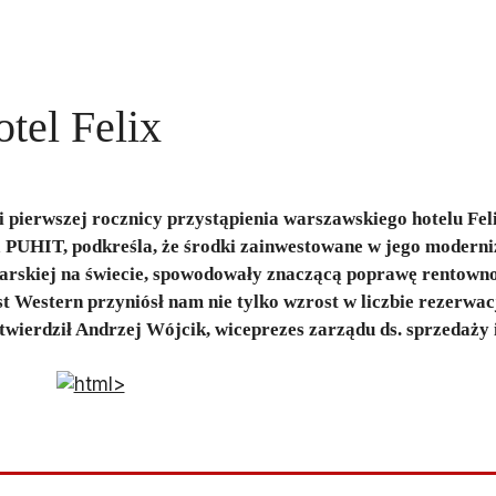
tel Felix
ji pierwszej rocznicy przystąpienia warszawskiego hotelu Fel
ka PUHIT, podkreśla, że środki zainwestowane w jego moderni
elarskiej na świecie, spowodowały znaczącą poprawę rentowno
t Western przyniósł nam nie tylko wzrost w liczbie rezerwacj
twierdził Andrzej Wójcik, wiceprezes zarządu ds. sprzedaży 