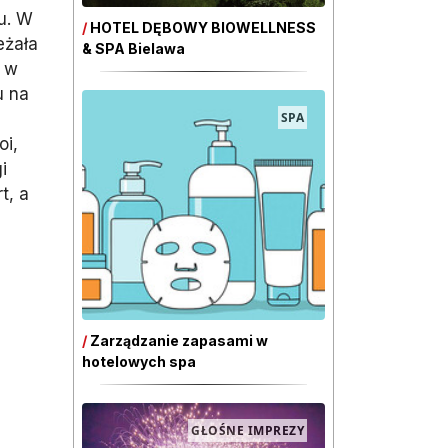
u. W
/
HOTEL DĘBOWY BIOWELLNESS
eżała
& SPA Bielawa
h w
u na
SPA
oi,
i
t, a
/
Zarządzanie zapasami w
hotelowych spa
GŁOŚNE IMPREZY