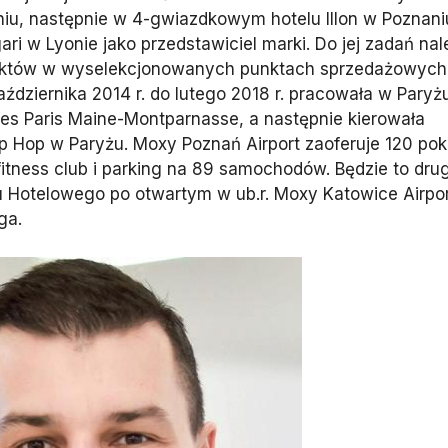
u, następnie w 4-gwiazdkowym hotelu Illon w Poznani
ri w Lyonie jako przedstawiciel marki. Do jej zadań nal
oduktów w wyselekcjonowanych punktach sprzedażowyc
ździernika 2014 r. do lutego 2018 r. pracowała w Paryż
les Paris Maine-Montparnasse, a następnie kierowała
Hip Hop w Paryżu. Moxy Poznań Airport zaoferuje 120 pok
itness club i parking na 89 samochodów. Będzie to drug
gu Hotelowego po otwartym w ub.r. Moxy Katowice Airpor
ga.