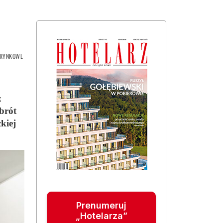
 RYNKOWE
z
obrót
kiej
Prenumeruj
„Hotelarza”