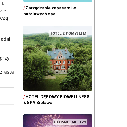
ak
/
Zarządzanie zapasami w
zie
hotelowych spa
czą,
HOTEL Z POMYSŁEM
nadal
 przy
Wzrasta
/
HOTEL DĘBOWY BIOWELLNESS
& SPA Bielawa
GŁOŚNE IMPREZY