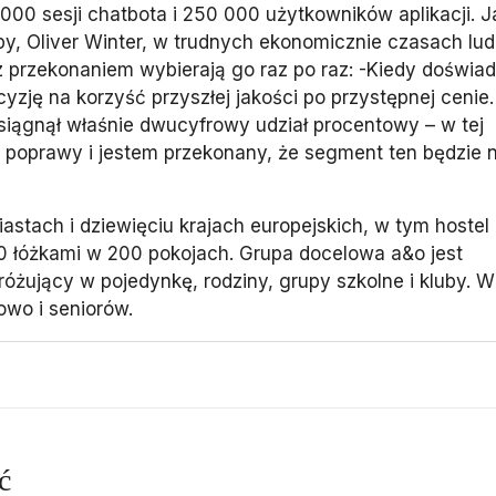
 000 sesji chatbota i 250 000 użytkowników aplikacji. J
py, Oliver Winter, w trudnych ekonomicznie czasach lud
 przekonaniem wybierają go raz po raz: -Kiedy doświad
yzję na korzyść przyszłej jakości po przystępnej cenie.
iągnął właśnie dwucyfrowy udział procentowy – w tej
do poprawy i jestem przekonany, że segment ten będzie 
stach i dziewięciu krajach europejskich, w tym hostel
00 łóżkami w 200 pokojach. Grupa docelowa a&o jest
dróżujący w pojedynkę, rodziny, grupy szkolne i kluby. 
owo i seniorów.
ć