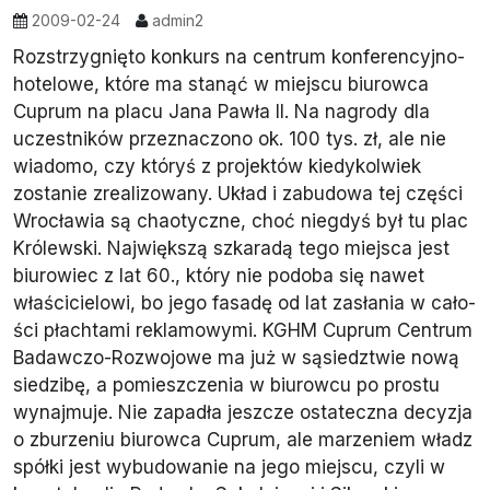
2009-02-24
admin2
Rozstrzygnięto konkurs na centrum konferencyjno-
hotelowe, które ma stanąć w miejscu biurowca
Cuprum na placu Jana Pawła II. Na nagrody dla
uczestników przeznaczono ok. 100 tys. zł, ale nie
wiadomo, czy któryś z projektów kiedykolwiek
zostanie zrealizowany. Układ i zabudowa tej czę­ści
Wrocławia są chao­tyczne, choć niegdyś był tu plac
Królewski. Naj­większą szkaradą tego miejsca jest
biurowiec z lat 60., który nie podoba się nawet
właścicielowi, bo jego fasadę od lat zasłania w cało­
ści płachtami reklamowymi. KGHM Cuprum Centrum
Badawczo-Rozwojowe ma już w sąsiedztwie nową
siedzibę, a pomieszczenia w biurowcu po prostu
wynajmuje. Nie zapadła jeszcze ostateczna de­cyzja
o zburzeniu biurowca Cuprum, ale marzeniem władz
spółki jest wy­budowanie na jego miejscu, czyli w