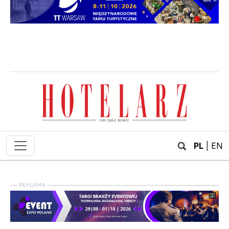
PL
|
EN