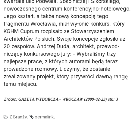
kwartale ulic Podwala, Sokolniczej i Sikorskiego,
nowoczesnego centrum konferencyjno-hotelowego.
Jego kształt, a także nową koncepcję tego
fragmentu Wrocławia, miał wyłonić konkurs, który
KGHM Cuprum roz­pisało ze Stowarzyszeniem
Architek­tów Polskich. Swoje koncepcje zgło­siło aż
20 zespołów. Andrzej Duda, architekt, przewod­
niczący konkursowego jury: - Wybra­liśmy trzy
najlepsze prace, z których autorami będą teraz
prowadzone roz­mowy. Liczymy, że zostanie
zrealizo­wany projekt, który przywróci dawną rangę
temu miejscu.
Źródło:
GAZETA WYBORCZA - WROCŁAW (2009-02-23) str.: 3
.
.
Z Branży
permalink