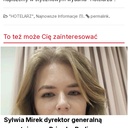
,
.
.
"HOTELARZ"
Najnowsze Informacje (1)
permalink
To też może Cię zainteresować
Sylwia Mirek dyrektor generalną