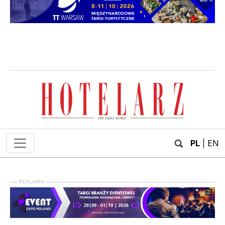
PL
|
EN