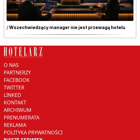
/
Wszechwiedzący manager nie jest przewagą hotelu
O NAS
PARTNERZY
FACEBOOK
TWITTER
LINKED
KONTAKT
ARCHIWUM
PRENUMERATA
REKLAMA
POLITYKA PRYWATNOŚCI
NASZE SERWISY